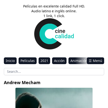
Películas en excelente calidad Full HD.
Audio latino e inglés online.
1 link, 1 click.
Inicio
Películas
2021
Acción
Animación
☰ Menú
Aventura
Ciencia ficción
Comedia
Drama
Estreno
Kids
Música
Reality
Romance
Andrew Mecham
Sci-Fi & Fantasy
The Nameless Days