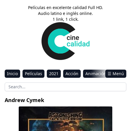
Películas en excelente calidad Full HD.
Audio latino e inglés online.
1 link, 1 click.
Inicio
Películas
2021
Acción
Animación
☰ Menú
Aventura
Ciencia ficción
Comedia
Drama
Estreno
Kids
Música
Reality
Romance
Andrew Cymek
Sci-Fi & Fantasy
Astonishing Tales of Terror: Rocktapussy!