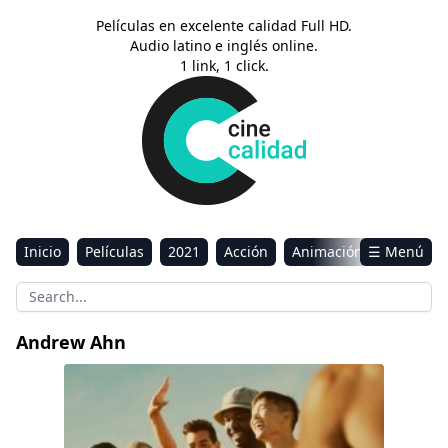
Películas en excelente calidad Full HD.
Audio latino e inglés online.
1 link, 1 click.
Inicio
Películas
2021
Acción
Animación
☰ Menú
Aventura
Ciencia ficción
Comedia
Drama
Estreno
Kids
Música
Reality
Romance
Andrew Ahn
Sci-Fi & Fantasy
Fire Island: Orgullo y Seducción