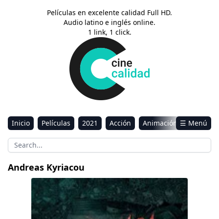
Películas en excelente calidad Full HD.
Audio latino e inglés online.
1 link, 1 click.
Inicio
Películas
2021
Acción
Animación
☰ Menú
Aventura
Ciencia ficción
Comedia
Drama
Estreno
Kids
Música
Reality
Romance
Andreas Kyriacou
Sci-Fi & Fantasy
Antologia de la Pandemia