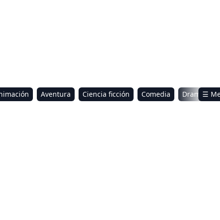
nimación
Aventura
Ciencia ficción
Comedia
Drama
☰ M
omance
Sci-Fi & Fantasy