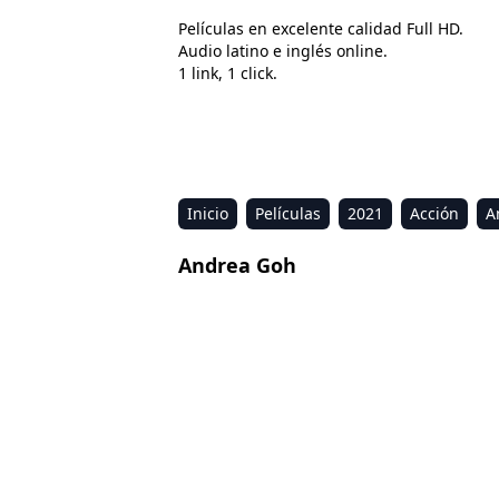
Películas en excelente calidad Full HD.
Audio latino e inglés online.
1 link, 1 click.
Inicio
Películas
2021
Acción
A
Estreno
Kids
Música
Reality
R
Andrea Goh
Cars 3