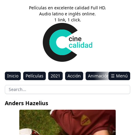
Películas en excelente calidad Full HD.
Audio latino e inglés online.
1 link, 1 click.
Inicio
Películas
2021
Acción
Animación
☰ Menú
Aventura
Ciencia ficción
Comedia
Drama
Estreno
Kids
Música
Reality
Romance
Anders Hazelius
Sci-Fi & Fantasy
Forever