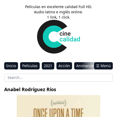
Películas en excelente calidad Full HD.
Audio latino e inglés online.
1 link, 1 click.
Inicio
Películas
2021
Acción
Animación
☰ Menú
Aventura
Ciencia ficción
Comedia
Drama
Estreno
Kids
Música
Reality
Romance
Anabel Rodríguez Ríos
Sci-Fi & Fantasy
Érase una vez en Venezuela