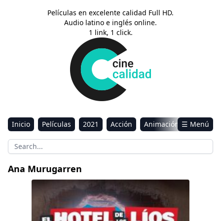
Películas en excelente calidad Full HD.
Audio latino e inglés online.
1 link, 1 click.
Inicio
Películas
2021
Acción
Animación
☰ Menú
Aventura
Ciencia ficción
Comedia
Drama
Estreno
Kids
Música
Reality
Romance
Ana Murugarren
Sci-Fi & Fantasy
El hotel de los líos. García y García 2