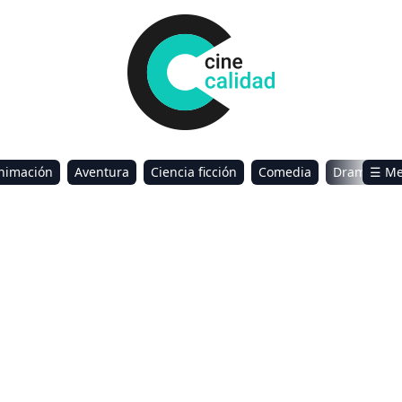
nimación
Aventura
Ciencia ficción
Comedia
Drama
☰ M
omance
Sci-Fi & Fantasy