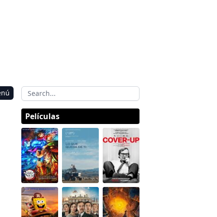
enú
Películas