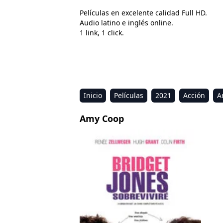
Películas en excelente calidad Full HD.
Audio latino e inglés online.
1 link, 1 click.
Inicio
Películas
2021
Acción
A
Estreno
Kids
Música
Reality
R
Amy Coop
Bridget Jones: Al borde de la razón