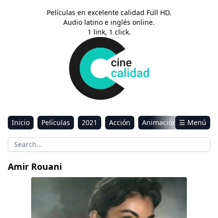
Películas en excelente calidad Full HD.
Audio latino e inglés online.
1 link, 1 click.
Inicio
Películas
2021
Acción
Animación
☰ Menú
Aventura
Ciencia ficción
Comedia
Drama
Estreno
Kids
Música
Reality
Romance
Amir Rouani
Sci-Fi & Fantasy
Día de redención