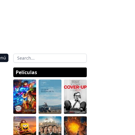
enú
Películas