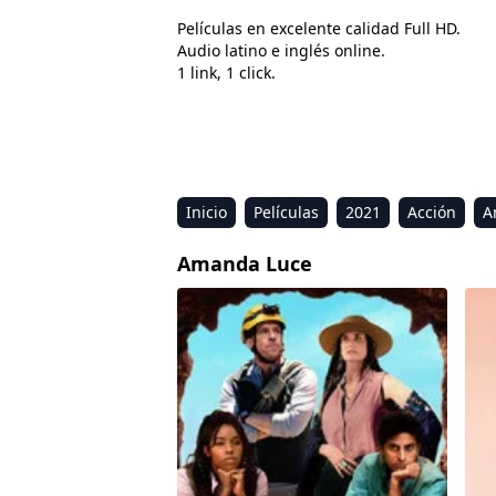
Películas en excelente calidad Full HD.
Audio latino e inglés online.
1 link, 1 click.
Inicio
Películas
2021
Acción
A
Estreno
Kids
Música
Reality
R
Amanda Luce
Ejecutivos agresivos
Star