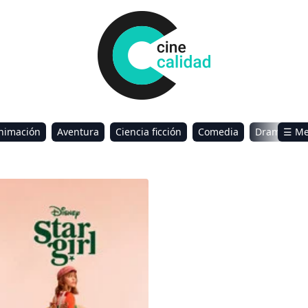
nimación
Aventura
Ciencia ficción
Comedia
Drama
☰ M
omance
Sci-Fi & Fantasy
girl