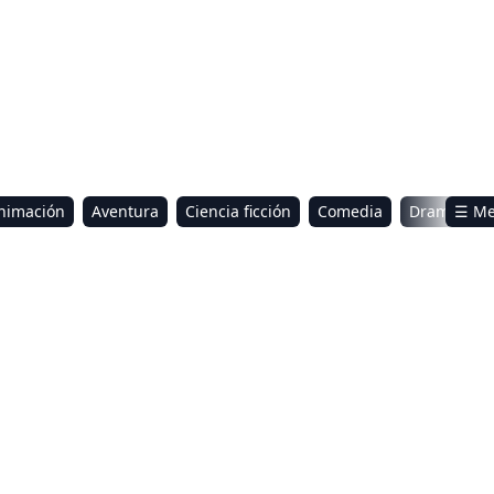
nimación
Aventura
Ciencia ficción
Comedia
Drama
☰ M
omance
Sci-Fi & Fantasy
o, pudor y lágrimas 2
Operación Feliz Navidad: La 