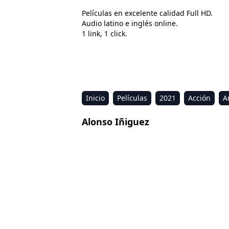
Películas en excelente calidad Full HD.
Audio latino e inglés online.
1 link, 1 click.
Inicio
Películas
2021
Acción
A
Estreno
Kids
Música
Reality
R
Alonso Iñiguez
Atrapadas en familia
Sex