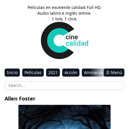
Películas en excelente calidad Full HD.
Audio latino e inglés online.
1 link, 1 click.
Inicio
Películas
2021
Acción
Animación
☰ Menú
Aventura
Ciencia ficción
Comedia
Drama
Estreno
Kids
Música
Reality
Romance
Allen Foster
Sci-Fi & Fantasy
Monster house: La casa de los sustos