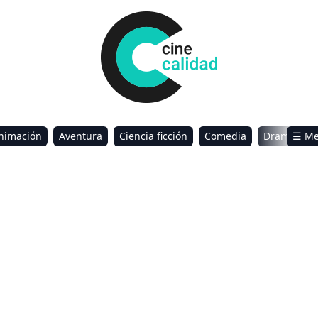
nimación
Aventura
Ciencia ficción
Comedia
Drama
☰ M
omance
Sci-Fi & Fantasy