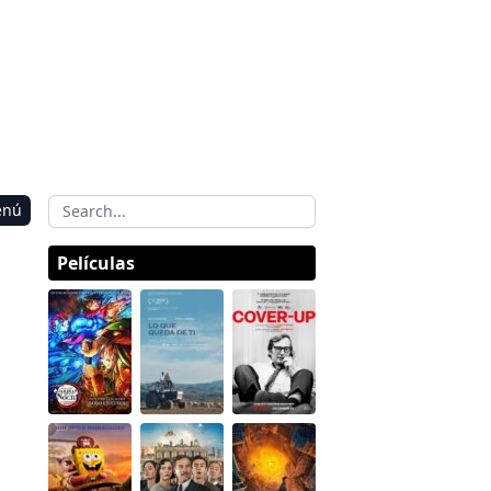
enú
Películas