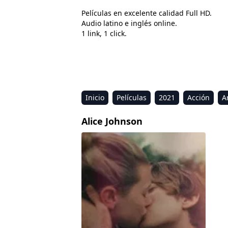
Películas en excelente calidad Full HD.
Audio latino e inglés online.
1 link, 1 click.
Inicio
Películas
2021
Acción
A
Estreno
Kids
Música
Reality
R
Alice Johnson
Efectos colaterales del amor