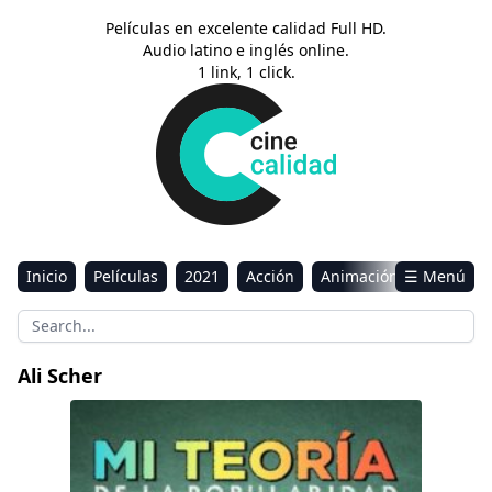
Películas en excelente calidad Full HD.
Audio latino e inglés online.
1 link, 1 click.
Inicio
Películas
2021
Acción
Animación
☰ Menú
Aventura
Ciencia ficción
Comedia
Drama
Estreno
Kids
Música
Reality
Romance
Ali Scher
Sci-Fi & Fantasy
Popular Theory