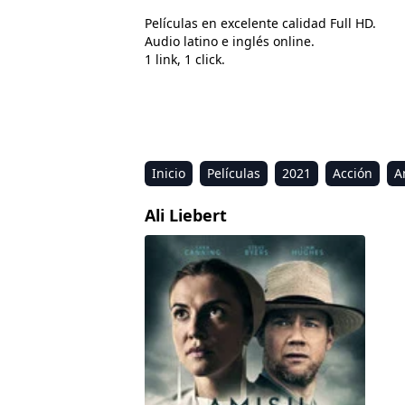
Películas en excelente calidad Full HD.
Audio latino e inglés online.
1 link, 1 click.
Inicio
Películas
2021
Acción
A
Estreno
Kids
Música
Reality
R
Ali Liebert
El caso Amish