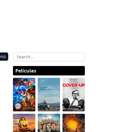
enú
Películas