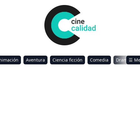
nimación
Aventura
Ciencia ficción
Comedia
Drama
☰ M
omance
Sci-Fi & Fantasy