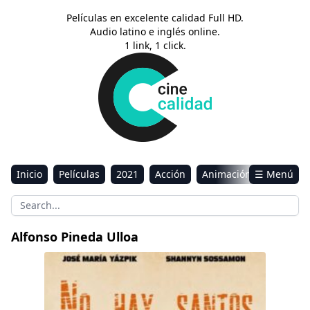
Películas en excelente calidad Full HD.
Audio latino e inglés online.
1 link, 1 click.
Inicio
Películas
2021
Acción
Animación
☰ Menú
Aventura
Ciencia ficción
Comedia
Drama
Estreno
Kids
Música
Reality
Romance
Alfonso Pineda Ulloa
Sci-Fi & Fantasy
No hay santos