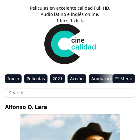
Películas en excelente calidad Full HD.
Audio latino e inglés online.
1 link, 1 click.
Inicio
Películas
2021
Acción
Animación
☰ Menú
Aventura
Ciencia ficción
Comedia
Drama
Estreno
Kids
Música
Reality
Romance
Alfonso O. Lara
Sci-Fi & Fantasy
Soy de rancho