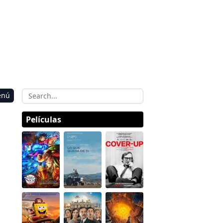
enú
Películas