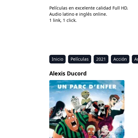
Películas en excelente calidad Full HD.
Audio latino e inglés online.
1 link, 1 click.
Inicio
Películas
2021
Acción
A
Estreno
Kids
Música
Reality
R
Alexis Ducord
Zombillenium