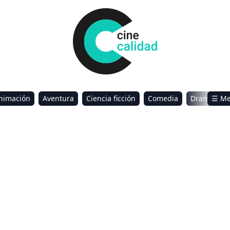
nimación
Aventura
Ciencia ficción
Comedia
Drama
☰ M
omance
Sci-Fi & Fantasy