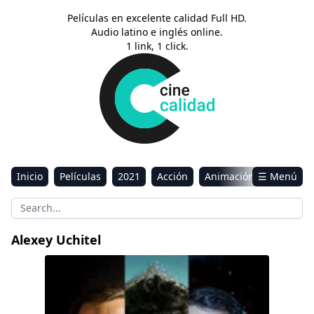
Películas en excelente calidad Full HD.
Audio latino e inglés online.
1 link, 1 click.
Inicio
Películas
2021
Acción
Animación
☰ Menú
Aventura
Ciencia ficción
Comedia
Drama
Estreno
Kids
Música
Reality
Romance
Alexey Uchitel
Sci-Fi & Fantasy
Matilda