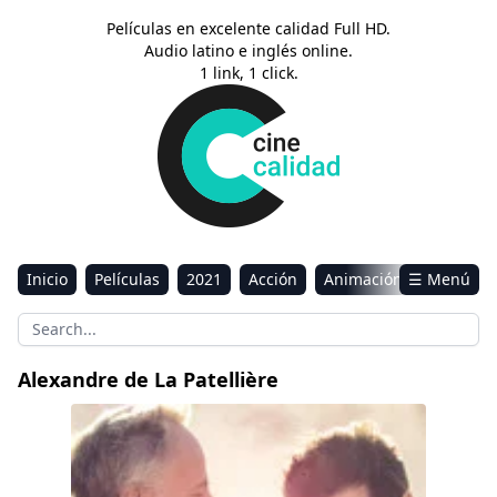
Películas en excelente calidad Full HD.
Audio latino e inglés online.
1 link, 1 click.
Inicio
Películas
2021
Acción
Animación
☰ Menú
Aventura
Ciencia ficción
Comedia
Drama
Estreno
Kids
Música
Reality
Romance
Alexandre de La Patellière
Sci-Fi & Fantasy
Lo mejor está por llegar