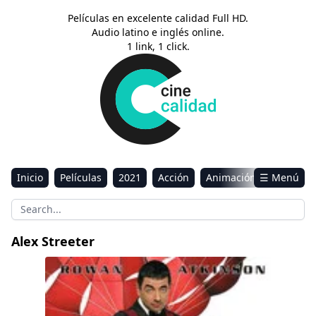
Películas en excelente calidad Full HD.
Audio latino e inglés online.
1 link, 1 click.
Inicio
Películas
2021
Acción
Animación
☰ Menú
Aventura
Ciencia ficción
Comedia
Drama
Estreno
Kids
Música
Reality
Romance
Alex Streeter
Sci-Fi & Fantasy
Johnny English