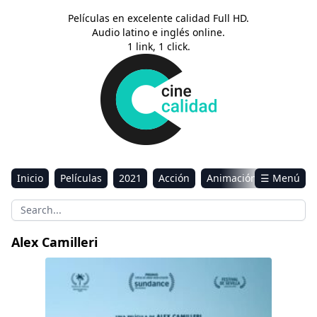
Películas en excelente calidad Full HD.
Audio latino e inglés online.
1 link, 1 click.
Inicio
Películas
2021
Acción
Animación
☰ Menú
Aventura
Ciencia ficción
Comedia
Drama
Estreno
Kids
Música
Reality
Romance
Alex Camilleri
Sci-Fi & Fantasy
Luzzu