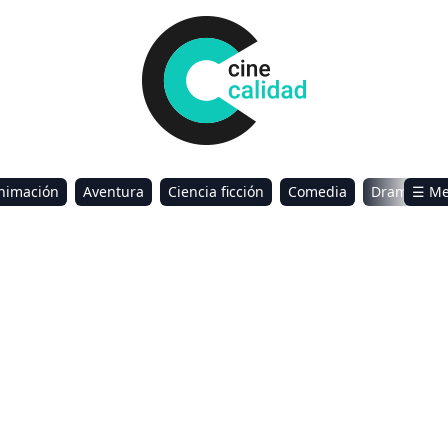
nimación
Aventura
Ciencia ficción
Comedia
Drama
☰ M
omance
Sci-Fi & Fantasy