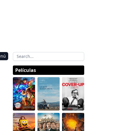
enú
Películas