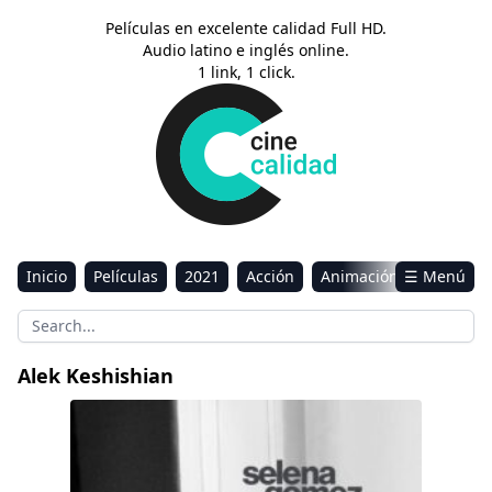
Películas en excelente calidad Full HD.
Audio latino e inglés online.
1 link, 1 click.
Inicio
Películas
2021
Acción
Animación
☰ Menú
Aventura
Ciencia ficción
Comedia
Drama
Estreno
Kids
Música
Reality
Romance
Alek Keshishian
Sci-Fi & Fantasy
Selena Gomez: mi mente y yo