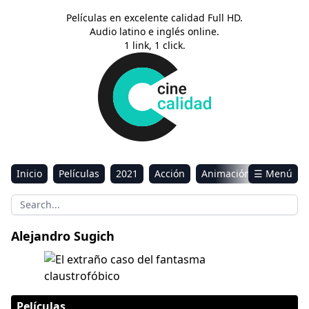
Películas en excelente calidad Full HD.
Audio latino e inglés online.
1 link, 1 click.
Inicio
Películas
2021
Acción
Animación
☰ Menú
Aventura
Ciencia ficción
Comedia
Drama
Estreno
Kids
Música
Reality
Romance
Alejandro Sugich
Sci-Fi & Fantasy
El extraño caso del fantasma claustrofóbico
Películas