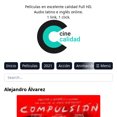
Películas en excelente calidad Full HD.
Audio latino e inglés online.
1 link, 1 click.
Inicio
Películas
2021
Acción
Animación
☰ Menú
Aventura
Ciencia ficción
Comedia
Drama
Estreno
Kids
Música
Reality
Romance
Alejandro Álvarez
Sci-Fi & Fantasy
Compulsión