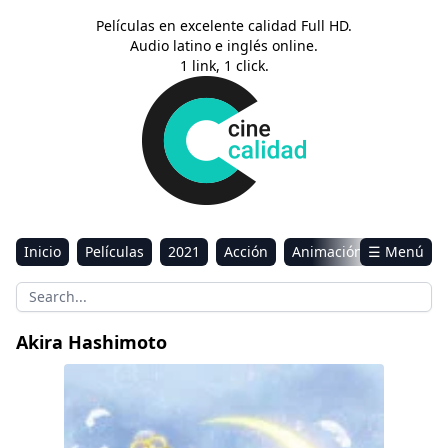
Películas en excelente calidad Full HD.
Audio latino e inglés online.
1 link, 1 click.
Inicio
Películas
2021
Acción
Animación
☰ Menú
Aventura
Ciencia ficción
Comedia
Drama
Estreno
Kids
Música
Reality
Romance
Akira Hashimoto
Sci-Fi & Fantasy
Pretty Guardian Sailor Moon Eternal: La película – 2