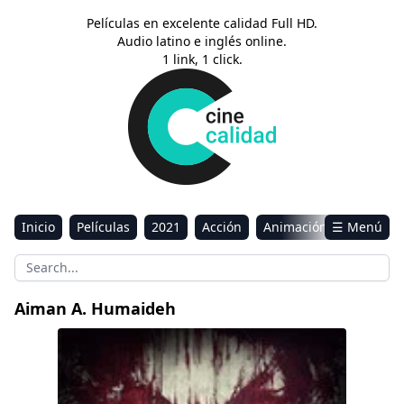
Películas en excelente calidad Full HD.
Audio latino e inglés online.
1 link, 1 click.
Inicio
Películas
2021
Acción
Animación
☰ Menú
Aventura
Ciencia ficción
Comedia
Drama
Estreno
Kids
Música
Reality
Romance
Aiman A. Humaideh
Sci-Fi & Fantasy
Siniestro 2