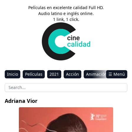
Películas en excelente calidad Full HD.
Audio latino e inglés online.
1 link, 1 click.
Inicio
Películas
2021
Acción
Animación
☰ Menú
Aventura
Ciencia ficción
Comedia
Drama
Estreno
Kids
Música
Reality
Romance
Adriana Vior
Sci-Fi & Fantasy
El prófugo