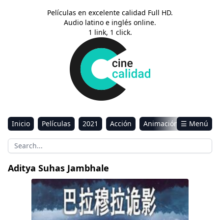
Películas en excelente calidad Full HD.
Audio latino e inglés online.
1 link, 1 click.
Inicio
Películas
2021
Acción
Animación
☰ Menú
Aventura
Ciencia ficción
Comedia
Drama
Estreno
Kids
Música
Reality
Romance
Aditya Suhas Jambhale
Sci-Fi & Fantasy
Baramulla