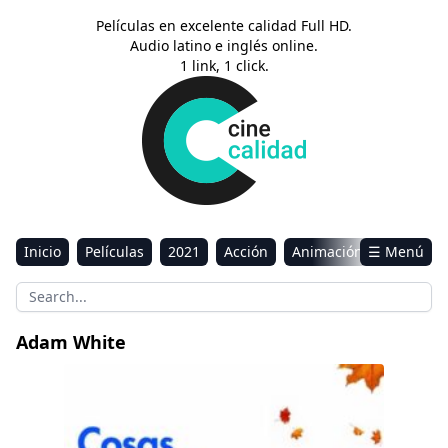
Películas en excelente calidad Full HD.
Audio latino e inglés online.
1 link, 1 click.
Inicio
Películas
2021
Acción
Animación
☰ Menú
Aventura
Ciencia ficción
Comedia
Drama
Estreno
Kids
Música
Reality
Romance
Adam White
Sci-Fi & Fantasy
Funny Thing About Love