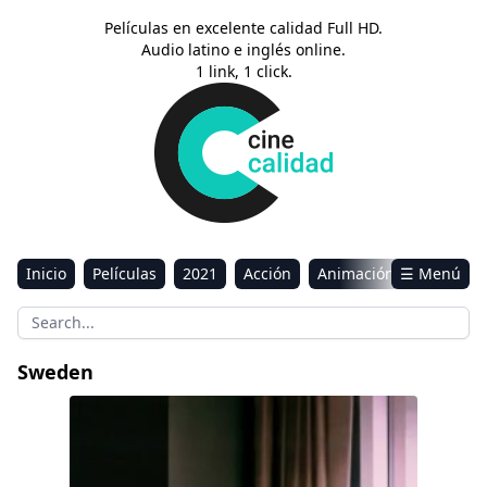
Películas en excelente calidad Full HD.
Audio latino e inglés online.
1 link, 1 click.
Inicio
Películas
2021
Acción
Animación
☰ Menú
Aventura
Ciencia ficción
Comedia
Drama
Estreno
Kids
Música
Reality
Romance
Sweden
Sci-Fi & Fantasy
Hipnosis