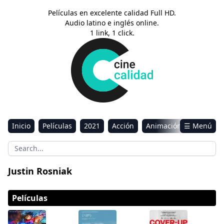
Películas en excelente calidad Full HD.
Audio latino e inglés online.
1 link, 1 click.
Inicio
Películas
2021
Acción
Animación
☰ Menú
Aventura
Ciencia ficción
Comedia
Drama
Estreno
Kids
Música
Reality
Romance
Justin Rosniak
Sci-Fi & Fantasy
Películas