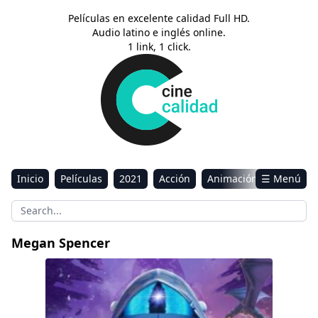
Películas en excelente calidad Full HD.
Audio latino e inglés online.
1 link, 1 click.
Inicio
Películas
2021
Acción
Animación
☰ Menú
Aventura
Ciencia ficción
Comedia
Drama
Estreno
Kids
Música
Reality
Romance
Megan Spencer
Sci-Fi & Fantasy
El Despertar de los Poderes