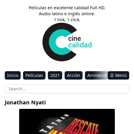
Películas en excelente calidad Full HD.
Audio latino e inglés online.
1 link, 1 click.
Inicio
Películas
2021
Acción
Animación
☰ Menú
Aventura
Ciencia ficción
Comedia
Drama
Estreno
Kids
Música
Reality
Romance
Jonathan Nyati
Sci-Fi & Fantasy
A Working Man