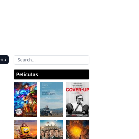
enú
Películas