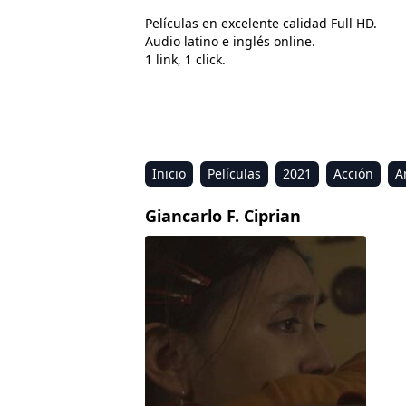
Películas en excelente calidad Full HD.
Audio latino e inglés online.
1 link, 1 click.
Inicio
Películas
2021
Acción
A
Estreno
Kids
Música
Reality
R
Giancarlo F. Ciprian
TREGUA