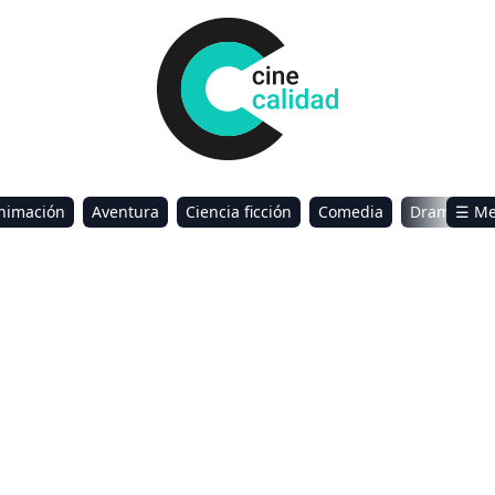
nimación
Aventura
Ciencia ficción
Comedia
Drama
☰ M
omance
Sci-Fi & Fantasy