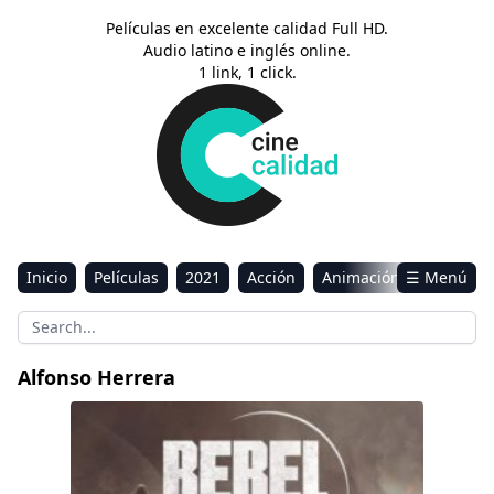
Películas en excelente calidad Full HD.
Audio latino e inglés online.
1 link, 1 click.
Inicio
Películas
2021
Acción
Animación
☰ Menú
Aventura
Ciencia ficción
Comedia
Drama
Estreno
Kids
Música
Reality
Romance
Alfonso Herrera
Sci-Fi & Fantasy
Rebel Moon (Parte dos): La guerrera que deja mar