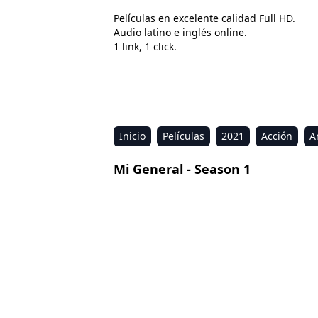
Películas en excelente calidad Full HD.
Audio latino e inglés online.
1 link, 1 click.
Inicio
Películas
2021
Acción
A
Estreno
Kids
Música
Reality
R
Mi General - Season 1