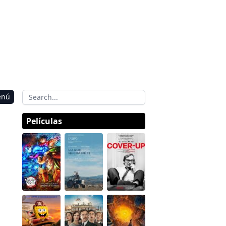
enú
Películas