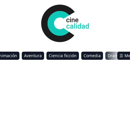
nimación
Aventura
Ciencia ficción
Comedia
Drama
☰ M
omance
Sci-Fi & Fantasy