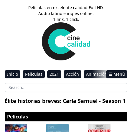
Películas en excelente calidad Full HD.
Audio latino e inglés online.
1 link, 1 click.
Inicio
Películas
2021
Acción
Animación
☰ Menú
Aventura
Ciencia ficción
Comedia
Drama
Estreno
Kids
Música
Reality
Romance
Élite historias breves: Carla Samuel - Season 1
Sci-Fi & Fantasy
Películas