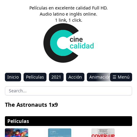
Películas en excelente calidad Full HD.
Audio latino e inglés online.
1 link, 1 click.
Inicio
Películas
2021
Acción
Animación
☰ Menú
Aventura
Ciencia ficción
Comedia
Drama
Estreno
Kids
Música
Reality
Romance
The Astronauts 1x9
Sci-Fi & Fantasy
Películas