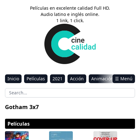
Películas en excelente calidad Full HD.
Audio latino e inglés online.
1 link, 1 click.
Inicio
Películas
2021
Acción
Animación
☰ Menú
Aventura
Ciencia ficción
Comedia
Drama
Estreno
Kids
Música
Reality
Romance
Gotham 3x7
Sci-Fi & Fantasy
Películas