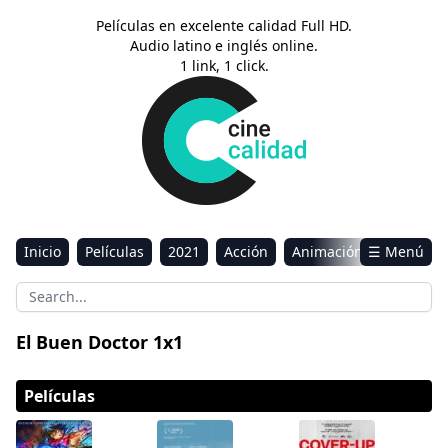
Películas en excelente calidad Full HD.
Audio latino e inglés online.
1 link, 1 click.
Inicio
Películas
2021
Acción
Animación
☰ Menú
Aventura
Ciencia ficción
Comedia
Drama
Estreno
Kids
Música
Reality
Romance
El Buen Doctor 1x1
Sci-Fi & Fantasy
Películas