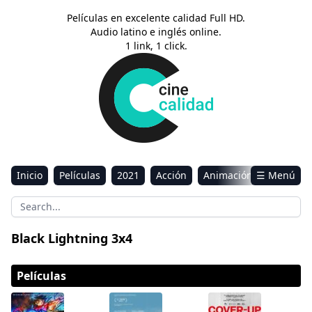
Películas en excelente calidad Full HD.
Audio latino e inglés online.
1 link, 1 click.
Inicio
Películas
2021
Acción
Animación
☰ Menú
Aventura
Ciencia ficción
Comedia
Drama
Estreno
Kids
Música
Reality
Romance
Black Lightning 3x4
Sci-Fi & Fantasy
Películas