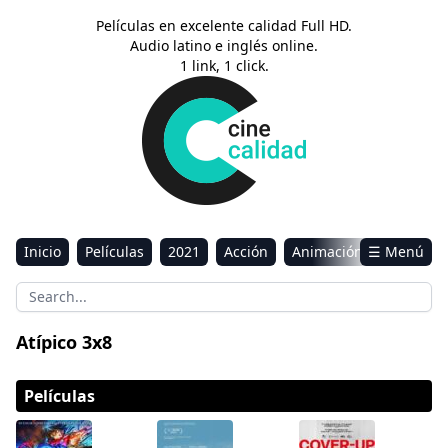
Películas en excelente calidad Full HD.
Audio latino e inglés online.
1 link, 1 click.
Inicio
Películas
2021
Acción
Animación
☰ Menú
Aventura
Ciencia ficción
Comedia
Drama
Estreno
Kids
Música
Reality
Romance
Atípico 3x8
Sci-Fi & Fantasy
Películas