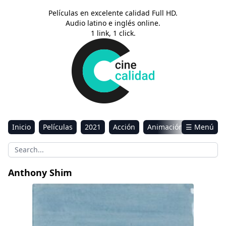
Películas en excelente calidad Full HD.
Audio latino e inglés online.
1 link, 1 click.
Inicio
Películas
2021
Acción
Animación
☰ Menú
Aventura
Ciencia ficción
Comedia
Drama
Estreno
Kids
Música
Reality
Romance
Anthony Shim
Sci-Fi & Fantasy
El que no soy