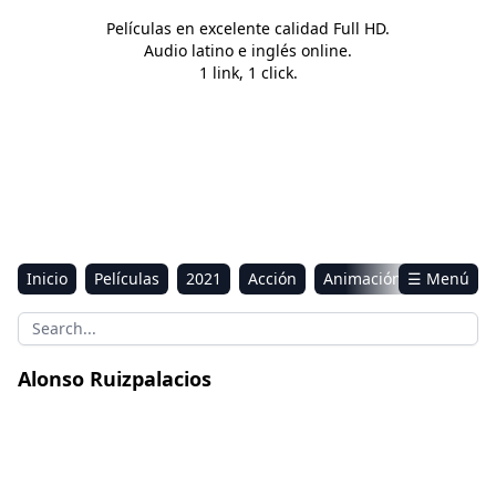
Películas en excelente calidad Full HD.
Audio latino e inglés online.
1 link, 1 click.
Inicio
Películas
2021
Acción
Animación
☰ Menú
Aventura
Ciencia ficción
Comedia
Drama
Estreno
Kids
Música
Reality
Romance
Alonso Ruizpalacios
Sci-Fi & Fantasy
Una película de policías