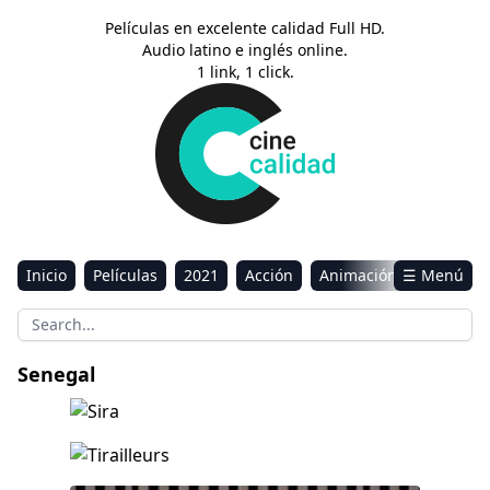
Películas en excelente calidad Full HD.
Audio latino e inglés online.
1 link, 1 click.
Inicio
Películas
2021
Acción
Animación
☰ Menú
Aventura
Ciencia ficción
Comedia
Drama
Estreno
Kids
Música
Reality
Romance
Senegal
Sci-Fi & Fantasy
Sira
Tirailleurs